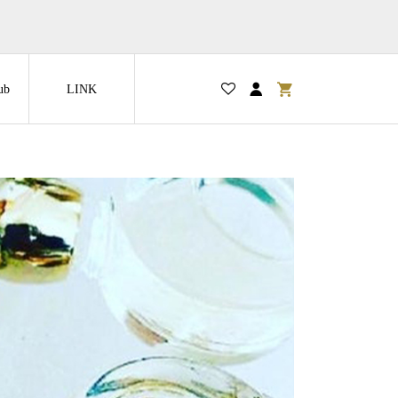
ub
LINK