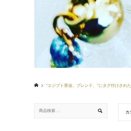
“エジプト香油、ブレンド、”にタグ付けされ

カ