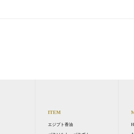
ITEM
エジプト香油