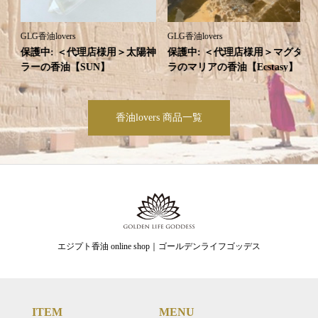
GLG香油lovers
GLG香油lovers
G
シ
保護中: ＜代理店様用＞太陽神
保護中: ＜代理店様用＞マグダ
ラーの香油【SUN】
ラのマリアの香油【Ecstasy】
香油lovers 商品一覧
エジプト香油 online shop｜ゴールデンライフゴッデス
ITEM
MENU