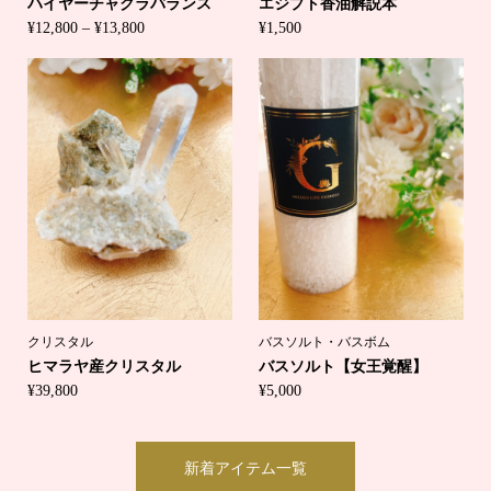
ハイヤーチャクラバランス
エジプト香油解説本
価
¥
12,800
–
¥
13,800
¥
1,500
格
帯:
¥12,800
–
¥13,800
クリスタル
バスソルト・バスボム
ヒマラヤ産クリスタル
バスソルト【女王覚醒】
¥
39,800
¥
5,000
新着アイテム一覧