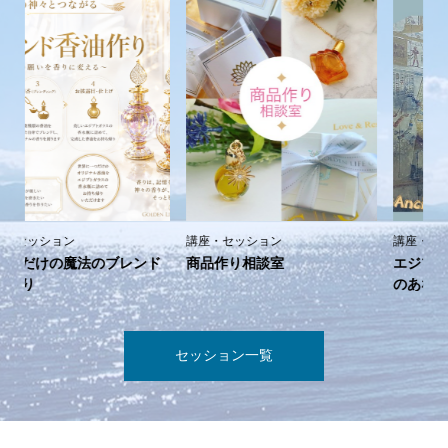
講座・セッション
講座・セッション
商品作り相談室
エジプト香油鑑定【唯一無二
のあなただけの香り】
セッション一覧