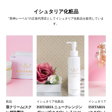
イシュタリア化粧品
"美神レーベル”の正規代理店としてイシュタリア化粧品を販売していま
す。
イシュタリア化粧品
イシュタリア化粧品
ク
ISHTARIA ニュークレンジン
ISHTARIA スキンローション