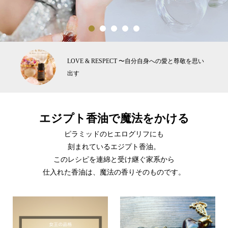
1
2
3
4
5
あなただけの魔法のブレンド香油作り
エジプト香油で魔法をかける
ピラミッドのヒエログリフにも
刻まれているエジプト香油。
このレシピを連綿と受け継ぐ家系から
仕入れた香油は、魔法の香りそのものです。