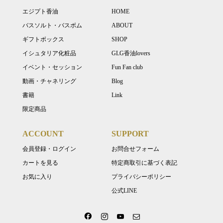
エジプト香油
HOME
バスソルト・バスボム
ABOUT
ギフトボックス
SHOP
イシュタリア化粧品
GLG香油lovers
イベント・セッション
Fun Fan club
動画・チャネリング
Blog
書籍
Link
限定商品
ACCOUNT
SUPPORT
会員登録・ログイン
お問合せフォーム
カートを見る
特定商取引に基づく表記
お気に入り
プライバシーポリシー
公式LINE