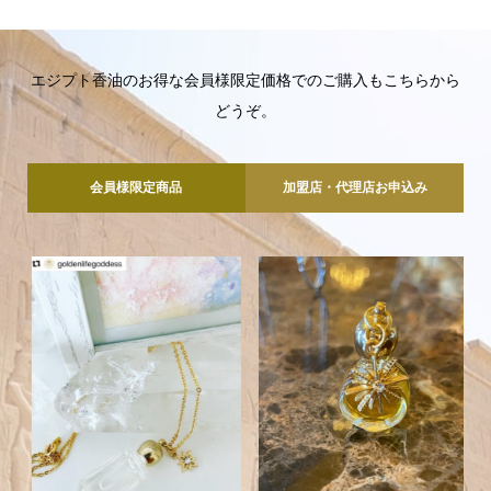
エジプト香油のお得な会員様限定価格でのご購入もこちらから
どうぞ。
会員様限定商品
加盟店・代理店お申込み