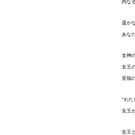
内な
遥か
あな
女神
女王
至福
“わた
女王
女王