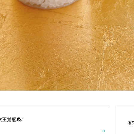
女王覚醒👸/
¥