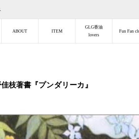
ス
GLG香油
ABOUT
ITEM
Fun Fan cl
lovers
野佳枝著書『プンダリーカ』