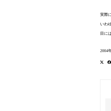
実際
いわ
目に
200