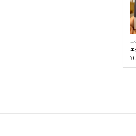
エ
エ
¥
1