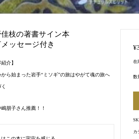
野佳枝の著書サイン本
言メッセージ付き
¥
在
容紹介】
心から始まった岩手“ミソギ”の旅はやがて魂の旅へ
数
づく
中嶋朋子さん推薦！！
S
カ
私はこの本に宇宙を感じる。