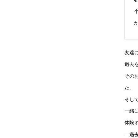
友達
過去
その
た。
そし
一緒
体験
―過