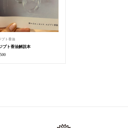
ジプト香油
ジプト香油解説本
,500