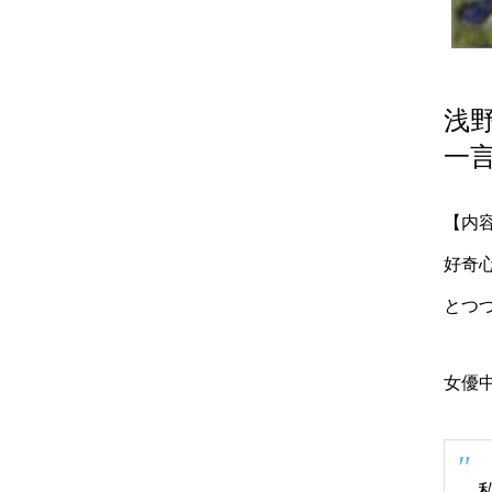
浅
一
【内
好奇
とつ
女優