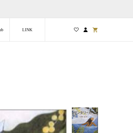
ub
LINK