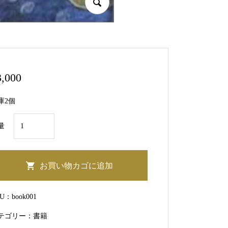
3,000
庫2個
浅
量
野
佳
枝
お買い物カゴに追加
著
書
KU：
book001
『プ
テゴリー：
書籍
ン