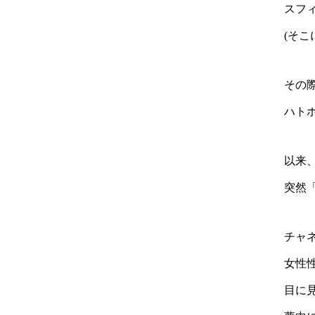
スフ
(そこ
その
ハト
以来
突然
チャ
女性
目に