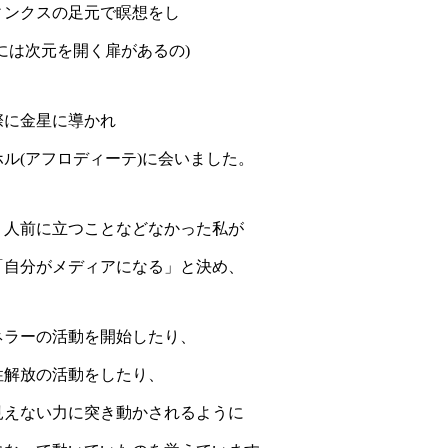
ィンクスの足元で瞑想をし
には次元を開く扉があるの)
際に金星に導かれ
ホル(アフロディーテ)に会いました。
、人前に立つことなどなかった私が
「自分がメディアになる」と決め、
ネラーの活動を開始したり、
性解放の活動をしたり、
見えない力に突き動かされるように