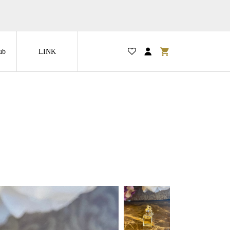
ub
LINK