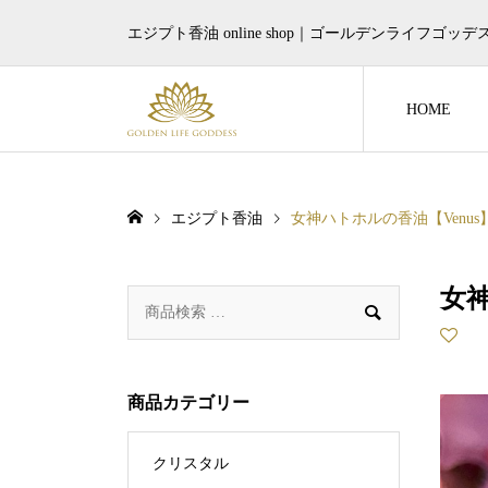
エジプト香油 online shop｜ゴールデンライフゴッデ
HOME
エジプト香油
女神ハトホルの香油【Venus
女神

商品カテゴリー
クリスタル