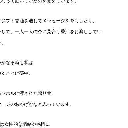
になって動いていたのを覚えています。
エジプト香油を通してメッセージを降ろしたり、
をして、一人一人の今に見合う香油をお渡ししてい
が、
いかなる時も私は
やることに夢中。
ハトホルに渡された贈り物
セージのおかげかなと思っています。
us は女性的な情緒や感情に