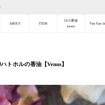
ス
GLG香油
ABOUT
ITEM
Fun Fan cl
lovers
】
ハトホルの香油【Venus】