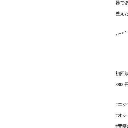
器で
整え
｡:+* ﾟ
初回
8800円
#エ
#オシ
#豊穣