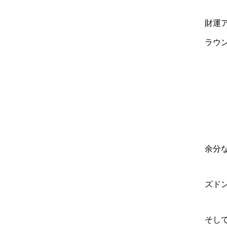
財運
ラウ
余分
ズド
そし