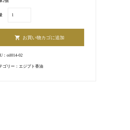
庫2個
オ
量
シ
リ
ス
お買い物カゴに追加
神
【Grounding
KU：
oil014-02
】
テゴリー：
エジプト香油
個