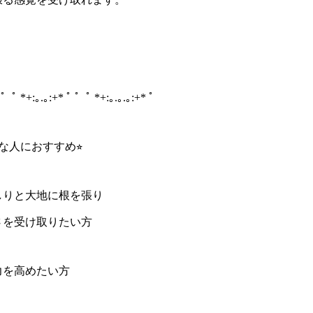
 ゜ﾟ *+:｡.｡:+* ﾟ ゜ﾟ *+:｡.｡.｡:+* ﾟ
んな人におすすめ⭐︎
しりと大地に根を張り
さを受け取りたい方
力を高めたい方