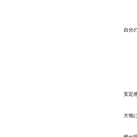
自分
安定
大地
根が