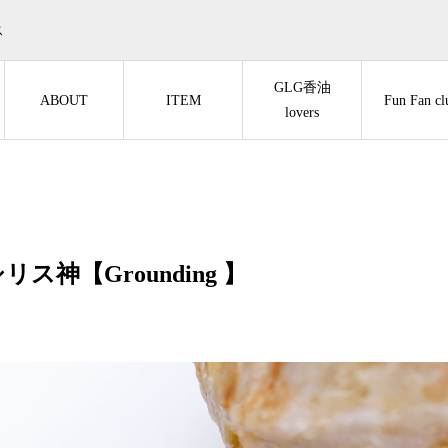
ス
GLG香油
ABOUT
ITEM
Fun Fan cl
lovers
リス神【Grounding 】