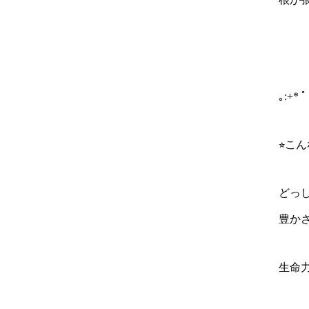
｡:+* ﾟ
⭐︎こ
どっ
豊か
生命