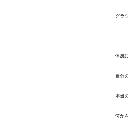
グラ
体感
自分
本当
何か