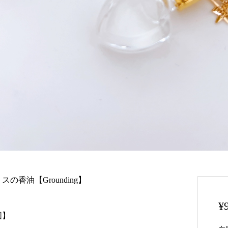
スの香油【Grounding】
¥
図】