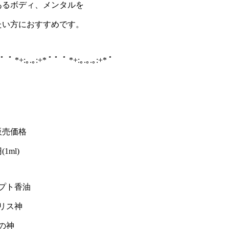
あるボディ、メンタルを
たい方におすすめです。
 ゜ﾟ *+:｡.｡:+* ﾟ ゜ﾟ *+:｡.｡.｡:+* ﾟ
販売価格
(1ml)
ジプト香油
リス神
の神